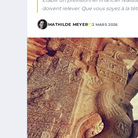
Établir un prévisionnel financier réal
doivent relever. Que vous soyez à la têt
MATHILDE MEYER
2 MARS 2026