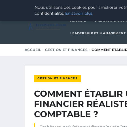
2 MARS 2026
Nous utilisons des cookies pour améliorer votr
confidentialité.
En savoir plus
ACCUEIL
CRÉATION D’ENTR
Jean Pierre Biesmans
Auteur et Penseur Francophone
LEADERSHIP ET MANAGEMENT
ACCUEIL
GESTION ET FINANCES
COMMENT ÉTABLIR
GESTION ET FINANCES
COMMENT ÉTABLIR 
FINANCIER RÉALIST
COMPTABLE ?