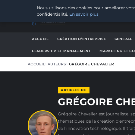
JEUDI 6 AOÛT 2026
Nous utilisons des cookies pour améliorer votr
confidentialité.
En savoir plus
JEAN PIERRE BIESMANS
AUTEUR ET PENSEUR FRANCOPHONE
ACCUEIL
CRÉATION D’ENTREPRISE
GENERAL
LEADERSHIP ET MANAGEMENT
MARKETING ET C
ACCUEIL
AUTEURS
GRÉGOIRE CHEVALIER
ARTICLES DE
GRÉGOIRE CH
Grégoire Chevalier est journaliste, sp
thématiques de la création d’entrepri
de l’innovation technologique. Il trai