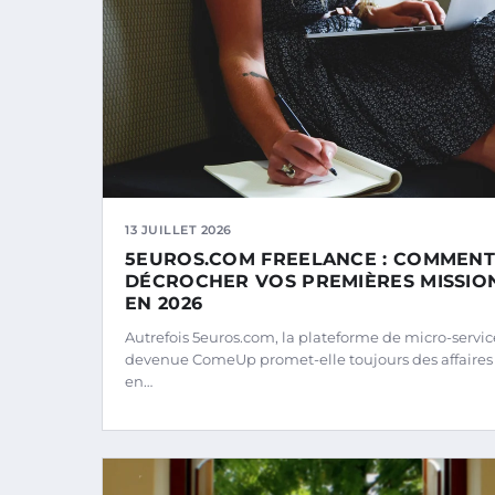
13 JUILLET 2026
5EUROS.COM FREELANCE : COMMENT
DÉCROCHER VOS PREMIÈRES MISSIO
EN 2026
Autrefois 5euros.com, la plateforme de micro-servic
devenue ComeUp promet-elle toujours des affaires
en…