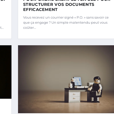
STRUCTURER VOS DOCUMENTS
EFFICACEMENT
Vous recevez un courrier signé « P.O. » sans savoir ce
que ça engage ? Un simple malentendu peut vous
ut…
coûter…