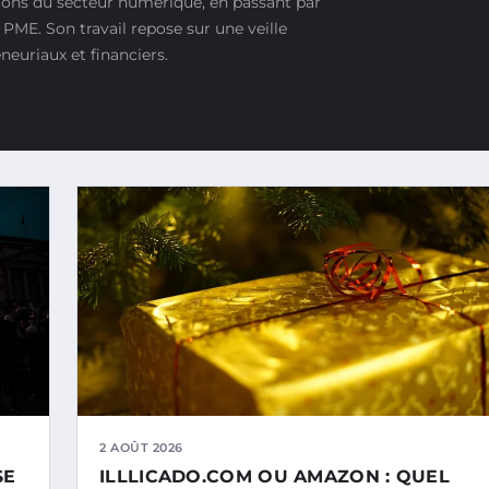
ions du secteur numérique, en passant par
PME. Son travail repose sur une veille
euriaux et financiers.
2 AOÛT 2026
SE
ILLLICADO.COM OU AMAZON : QUEL