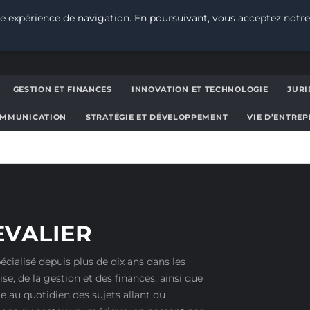
e expérience de navigation. En poursuivant, vous acceptez notre
GESTION ET FINANCES
INNOVATION ET TECHNOLOGIE
JURI
OMMUNICATION
STRATÉGIE ET DÉVELOPPEMENT
VIE D’ENTRE
EVALIER
écialisé depuis plus de dix ans dans les
se, de la gestion et des finances, ainsi que
te au quotidien des sujets allant du