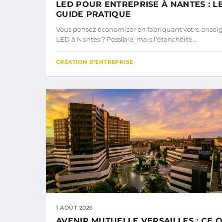
LED POUR ENTREPRISE À NANTES : L
GUIDE PRATIQUE
Vous pensez économiser en fabriquant votre ensei
LED à Nantes ? Possible, mais l’étanchéité…
CRÉATION D’ENTREPRISE
1 AOÛT 2026
AVENIR MUTUELLE VERSAILLES : CE Q