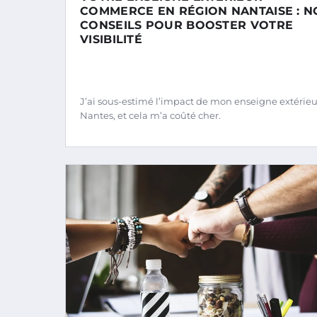
COMMERCE EN RÉGION NANTAISE : N
CONSEILS POUR BOOSTER VOTRE
VISIBILITÉ
J’ai sous-estimé l’impact de mon enseigne extérieu
Nantes, et cela m’a coûté cher.