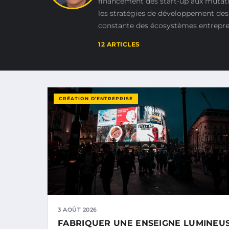
financement des start-up aux mutat
les stratégies de développement des 
constante des écosystèmes entrepren
12 ARTICLES
CRÉATION D’ENTREPRISE
3 AOÛT 2026
FABRIQUER UNE ENSEIGNE LUMINEU