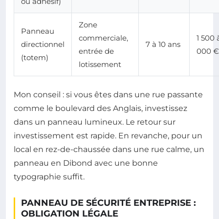
ou adhésif)
Zone
Panneau
commerciale,
1 500 
directionnel
7 à 10 ans
entrée de
000 €
(totem)
lotissement
Mon conseil : si vous êtes dans une rue passante
comme le boulevard des Anglais, investissez
dans un panneau lumineux. Le retour sur
investissement est rapide. En revanche, pour un
local en rez-de-chaussée dans une rue calme, un
panneau en Dibond avec une bonne
typographie suffit.
PANNEAU DE SÉCURITÉ ENTREPRISE :
OBLIGATION LÉGALE