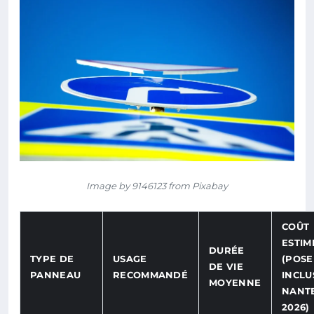
Image by 9146123 from Pixabay
COÛT
ESTIM
DURÉE
TYPE DE
USAGE
(POSE
DE VIE
PANNEAU
RECOMMANDÉ
INCLU
MOYENNE
NANT
2026)