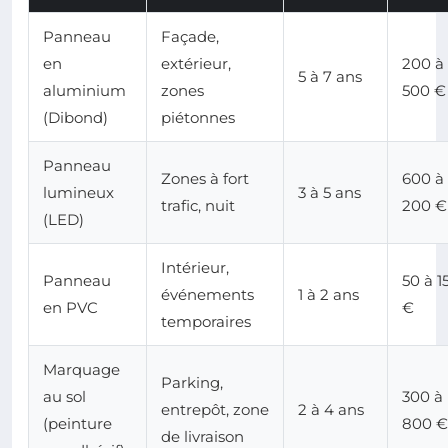
Panneau
Façade,
en
extérieur,
200 à
5 à 7 ans
aluminium
zones
500 €
(Dibond)
piétonnes
Panneau
Zones à fort
600 à 
lumineux
3 à 5 ans
trafic, nuit
200 €
(LED)
Intérieur,
Panneau
50 à 1
événements
1 à 2 ans
en PVC
€
temporaires
Marquage
Parking,
au sol
300 à
entrepôt, zone
2 à 4 ans
(peinture
800 €
de livraison