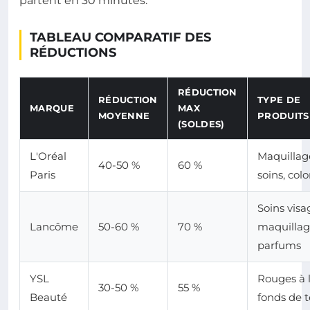
partent en 30 minutes.
TABLEAU COMPARATIF DES
RÉDUCTIONS
RÉDUCTION
RÉDUCTION
TYPE DE
MARQUE
MAX
MOYENNE
PRODUITS
(SOLDES)
L'Oréal
Maquillag
40-50 %
60 %
Paris
soins, colo
Soins visa
Lancôme
50-60 %
70 %
maquillag
parfums
YSL
Rouges à l
30-50 %
55 %
Beauté
fonds de t